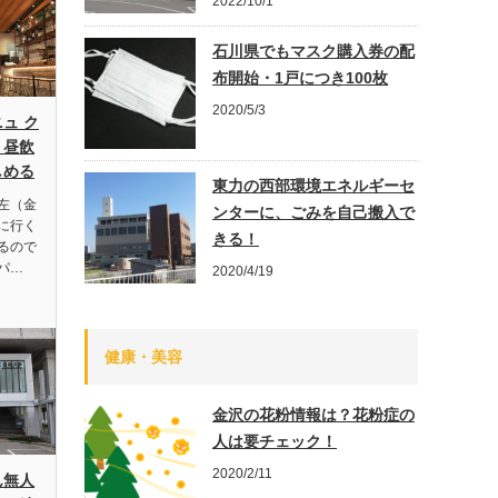
2022/10/1
石川県でもマスク購入券の配
布開始・1戸につき100枚
2020/5/3
ュ ク
、昼飲
しめる
東力の西部環境エネルギーセ
左（金
ンターに、ごみを自己搬入で
に行く
きる！
るので
パ…
2020/4/19
健康・美容
金沢の花粉情報は？花粉症の
人は要チェック！
2020/2/11
ん無人