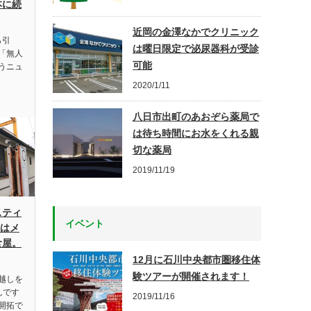
本に続
近岡の金澤なかでクリニック
ら引
は曜日限定で泌尿器科が受診
「無人
可能
うニュ
2020/1/11
八日市出町のあおぞら薬局で
は待ち時間にお水をくれる親
切な薬局
2019/11/19
スティ
イベント
 はメ
食屋。
12月に石川中央都市圏移住体
験ツアーが開催されます！
越しを
んです
2019/11/16
開拓で