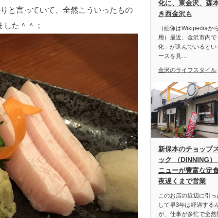
化に、東金沢、森
かりと言っていて、全然こういったもの
き西金沢も
ました＾＾；
（画像はWikipediaか
用）最近、金沢市内で
化」が進んでいるとい
ースを見…
金沢のライフスタイル
新保本のチョップ
ック （DINNING）
ニューが豊富な定
夜遅くまで営業
このお店の近辺に引っ
して早3年は経過する
が、仕事が多忙で全然