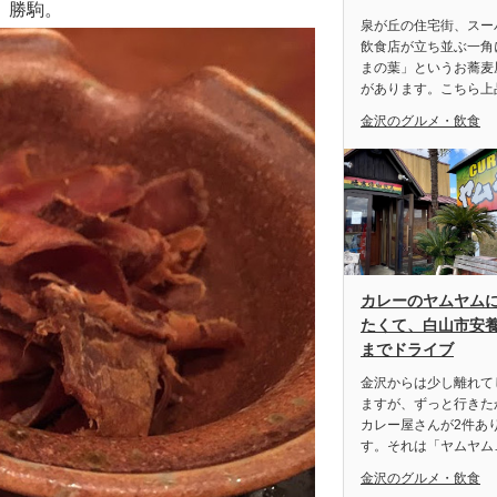
、勝駒。
泉が丘の住宅街、スー
飲食店が立ち並ぶ一角
まの葉」というお蕎麦
があります。こちら上
金沢のグルメ・飲食
カレーのヤムヤム
たくて、白山市安
までドライブ
金沢からは少し離れて
ますが、ずっと行きた
カレー屋さんが2件あ
す。それは「ヤムヤム
金沢のグルメ・飲食