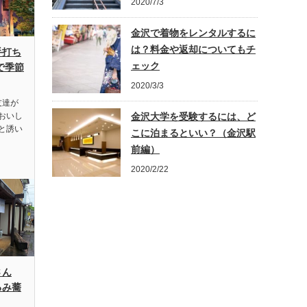
2020/7/3
金沢で着物をレンタルするに
は？料金や返却についてもチ
手打ち
ェック
で季節
2020/3/3
友達が
おいし
金沢大学を受験するには、ど
と誘い
こに泊まるといい？（金沢駅
前編）
2020/2/22
さん
るみ蕎