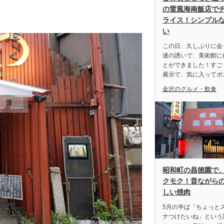
の雷風海南飯店で
ライス！シンプル
い
この日、久しぶりに会
達の誘いで、美術館に
とができました！すご
展示で、気に入ってポ
金沢のグルメ・飲食
昭和町の昌徳園で
クモク！昔ながら
しい焼肉
5月の半ば「ちょっと
ナつけたいね」という