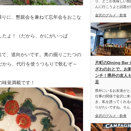
り、どこか美味しい焼
んに行こうよと話題が
金沢のグルメ・飲食
帰りに、懇親会を兼ねて忘年会をおこな
したよ！（だから、かにがいっぱ
出て、道向かいです。奥の掘りごたつの
片町のDining Bar
だから、代行を使うつもりで飲むぞ～
ざわのおとで、お
ンチ！県外の友人
足
の味覚満載です！
県外にいるお友達がと
仕事の関係で金沢に来
き、私を誘ってくれる
りがたいですね。そん
金沢のグルメ・飲食