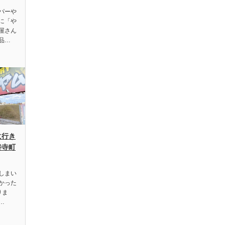
パーや
に「や
屋さん
品…
に行き
養寺町
しまい
かった
りま
…