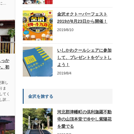
に…
金沢オクトーバーフェスト
2019が8月23日から開催！
2019/8/10
いしかわクールシェアに参加
して、プレゼントをゲットし
しっか
よう！
ー。初
2019/8/4
更新し
りま
してく
金沢を旅する
し訳…
河北郡津幡町の倶利迦羅不動
寺の山頂本堂で冷やし紫陽花
を愛でる