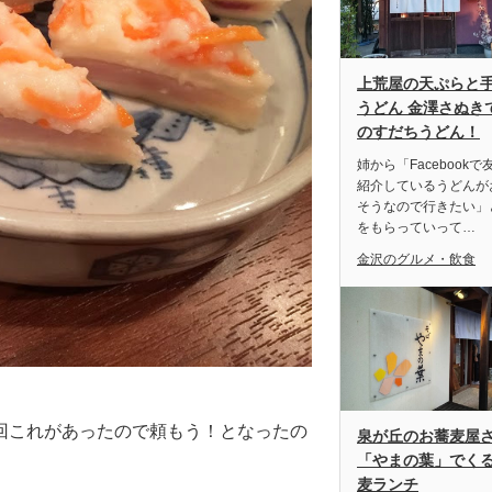
上荒屋の天ぷらと
うどん 金澤さぬき
のすだちうどん！
姉から「Facebookで
紹介しているうどんが
そうなので行きたい」
をもらっていって…
金沢のグルメ・飲食
回これがあったので頼もう！となったの
泉が丘のお蕎麦屋
「やまの葉」でく
麦ランチ