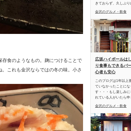
きておらず、久しぶり
金沢のグルメ・飲食
広坂ハイボールは
保存食のようなもの。麹につけることで
り食事もできるバ
ね。これも金沢ならではの冬の味。小さ
心者も安心
このブログは1年以上
ていなかったことにな
す・・・もし楽しみに
れている人がいたら申
金沢のグルメ・飲食