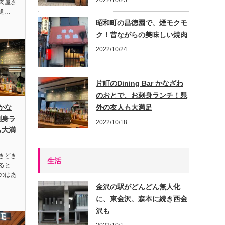
2022/10/25
肉屋さ
進…
昭和町の昌徳園で、煙モクモ
ク！昔ながらの美味しい焼肉
2022/10/24
片町のDining Bar かなざわ
のおとで、お刺身ランチ！県
 かな
外の友人も大満足
刺身ラ
2022/10/18
も大満
きどき
生活
ると
のはあ
…
金沢の駅がどんどん無人化
に、東金沢、森本に続き西金
沢も