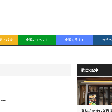
泉・銭湯
金沢のイベント
金沢を旅する
金沢
最近の記事
naoko
香林坊せせらぎ通