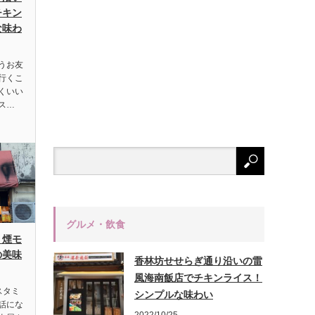
チキン
な味わ
うお友
行くこ
くいい
ス…
グルメ・飲食
、煙モ
の美味
香林坊せせらぎ通り沿いの雷
風海南飯店でチキンライス！
スタミ
シンプルな味わい
話にな