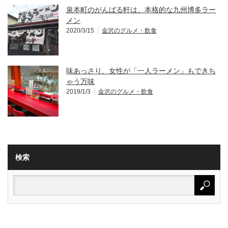
泉本町のがんばる軒は、本格的な九州博多ラー
メン
2020/3/15
金沢のグルメ・飲食
味あっさり、女性が「一人ラーメン」もできち
ゃう万味
2019/1/3
金沢のグルメ・飲食
検索