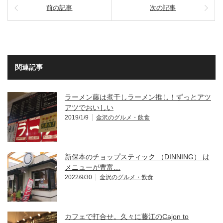
前の記事
次の記事
関連記事
ラーメン藤は煮干しラーメン推し！ずっとアツ
アツでおいしい
2019/1/9
金沢のグルメ・飲食
新保本のチョップスティック （DINNING） は
メニューが豊富…
2022/9/30
金沢のグルメ・飲食
カフェで打合せ。久々に藤江のCajon to