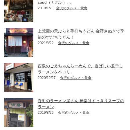
seed（カホン）…
2019/1/7
金沢のグルメ・飲食
上荒屋の天ぷらと手打ちうどん 金澤さぬきで季
節のすだちうどん！
2021/8/22
金沢のグルメ・飲食
西泉のごえちゃんらーめんで、香ばしい煮干し
ラーメンをペロリ
2020/12/27
金沢のグルメ・飲食
寺町のラーメン屋さん 神楽はすっきりスープの
ラーメン
2019/8/26
金沢のグルメ・飲食