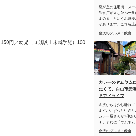
泉が丘の住宅街、スー
飲食店が立ち並ぶ一角
まの葉」というお蕎麦
があります。こちら上
金沢のグルメ・飲食
150円／幼児（３歳以上未就学児）100
カレーのヤムヤム
たくて、白山市安
までドライブ
金沢からは少し離れて
ますが、ずっと行きた
カレー屋さんが2件あ
す。それは「ヤムヤム
金沢のグルメ・飲食