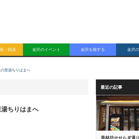
泉・銭湯
金沢のイベント
金沢を旅する
金沢
泉の里湯ちりはまへ
最近の記事
里湯ちりはまへ
香林坊せせらぎ通