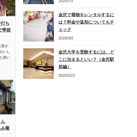
2020/7/3
金沢で着物をレンタルするに
は？料金や返却についてもチ
手打ち
ェック
で季節
2020/3/3
友達が
おいし
金沢大学を受験するには、ど
と誘い
こに泊まるといい？（金沢駅
前編）
2020/2/22
さん
るみ蕎