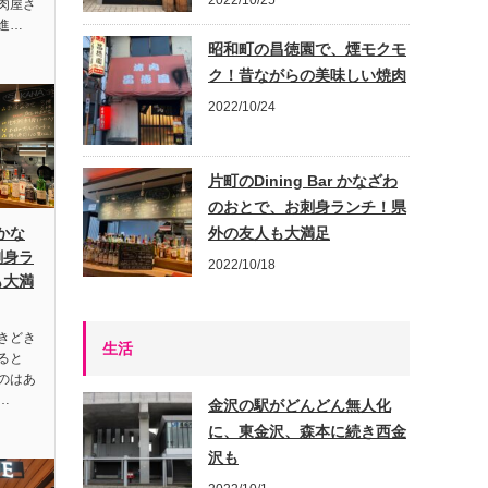
2022/10/25
肉屋さ
進…
昭和町の昌徳園で、煙モクモ
ク！昔ながらの美味しい焼肉
2022/10/24
片町のDining Bar かなざわ
のおとで、お刺身ランチ！県
 かな
外の友人も大満足
刺身ラ
2022/10/18
も大満
きどき
生活
ると
のはあ
…
金沢の駅がどんどん無人化
に、東金沢、森本に続き西金
沢も