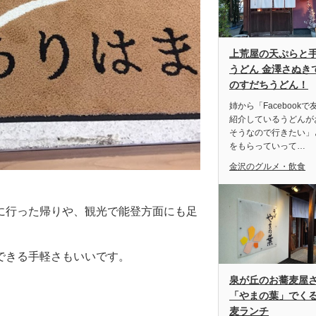
上荒屋の天ぷらと
うどん 金澤さぬき
のすだちうどん！
姉から「Facebookで
紹介しているうどんが
そうなので行きたい」
をもらっていって…
金沢のグルメ・飲食
に行った帰りや、観光で能登方面にも足
できる手軽さもいいです。
泉が丘のお蕎麦屋
「やまの葉」でく
麦ランチ