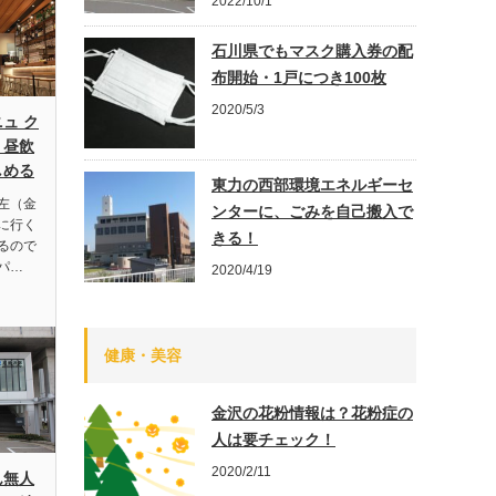
2022/10/1
石川県でもマスク購入券の配
布開始・1戸につき100枚
2020/5/3
ュ ク
、昼飲
しめる
東力の西部環境エネルギーセ
左（金
ンターに、ごみを自己搬入で
に行く
きる！
るので
パ…
2020/4/19
健康・美容
金沢の花粉情報は？花粉症の
人は要チェック！
2020/2/11
ん無人