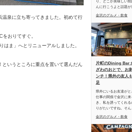
り、どこか美味しい焼
んに行こうよと話題が
金沢のグルメ・飲食
浜温泉に立ち寄ってきました。初めて行
ICをおりてすぐ。
ちりはま」へとリニューアルしました。
片町のDining Bar
！
というところに重点を置いて選んだん
ざわのおとで、お
ンチ！県外の友人
足
県外にいるお友達がと
仕事の関係で金沢に来
き、私を誘ってくれる
りがたいですね。そん
金沢のグルメ・飲食