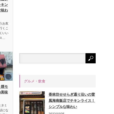
チキン
な味わ
うお友
行くこ
くいい
ス…
グルメ・飲食
、煙モ
の美味
香林坊せせらぎ通り沿いの雷
風海南飯店でチキンライス！
スタミ
シンプルな味わい
話にな