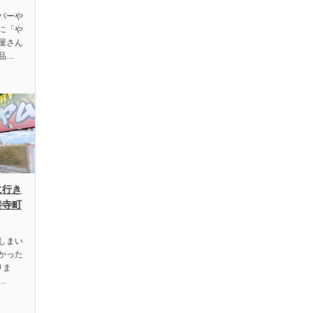
パーや
に「や
屋さん
品…
に行き
養寺町
しまい
かった
りま
…