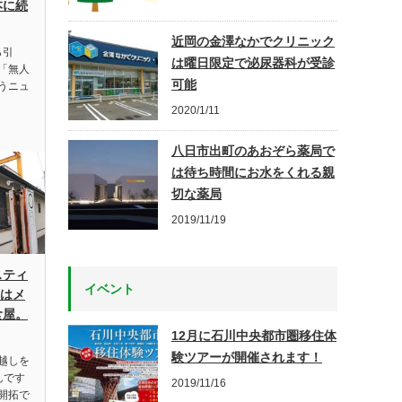
本に続
近岡の金澤なかでクリニック
ら引
は曜日限定で泌尿器科が受診
「無人
可能
うニュ
2020/1/11
八日市出町のあおぞら薬局で
は待ち時間にお水をくれる親
切な薬局
2019/11/19
スティ
イベント
 はメ
食屋。
12月に石川中央都市圏移住体
験ツアーが開催されます！
越しを
んです
2019/11/16
開拓で