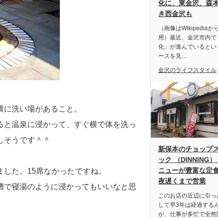
化に、東金沢、森
き西金沢も
（画像はWikipediaか
用）最近、金沢市内で
化」が進んでいるとい
ースを見…
金沢のライフスタイル
横に洗い場があること。
ると温泉に浸かって、すぐ横で体を洗っ
しそうです＾＾
新保本のチョップ
ック （DINNING）
ニューが豊富な定
した。15席なかったですね。
夜遅くまで営業
槽で寝湯のように浸かってもいいなと思
このお店の近辺に引っ
して早3年は経過する
が、仕事が多忙で全然