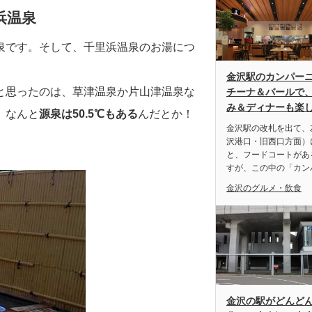
浜温泉
泉です。そして、千里浜温泉のお湯につ
金沢駅のカンパーニ
と思ったのは、草津温泉か片山津温泉な
チーナ＆バールで
み＆ディナーも楽
、なんと
源泉は50.5℃もある
んだとか！
金沢駅の改札を出て、
）
沢港口・旧西口方面）
と、フードコートがあ
すが、この中の「カン
金沢のグルメ・飲食
金沢の駅がどんど