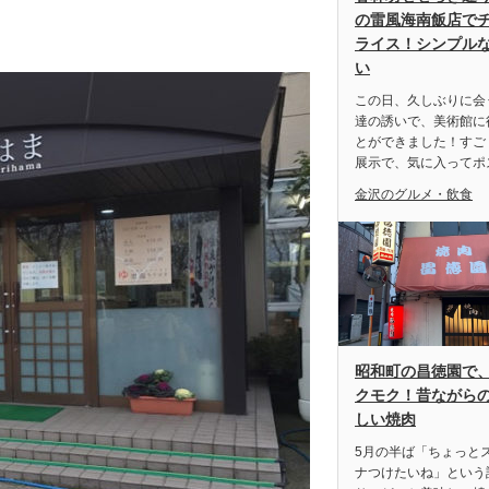
の雷風海南飯店で
ライス！シンプル
い
この日、久しぶりに会
達の誘いで、美術館に
とができました！すご
展示で、気に入ってポ
金沢のグルメ・飲食
昭和町の昌徳園で
クモク！昔ながら
しい焼肉
5月の半ば「ちょっと
ナつけたいね」という