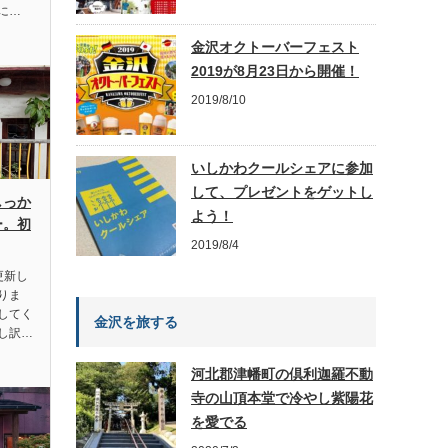
に…
金沢オクトーバーフェスト
2019が8月23日から開催！
2019/8/10
いしかわクールシェアに参加
して、プレゼントをゲットし
しっか
よう！
ー。初
2019/8/4
更新し
りま
してく
金沢を旅する
し訳…
河北郡津幡町の倶利迦羅不動
寺の山頂本堂で冷やし紫陽花
を愛でる