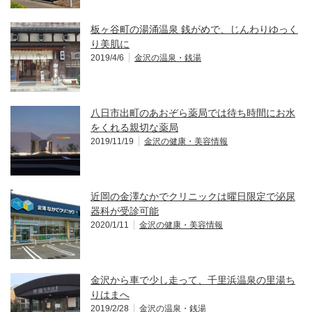
板ヶ谷町の湯涌温泉 銭がめで、じんわりゆっく
り美肌に
2019/4/6
金沢の温泉・銭湯
八日市出町のあおぞら薬局では待ち時間にお水
をくれる親切な薬局
2019/11/19
金沢の健康・美容情報
近岡の金澤なかでクリニックは曜日限定で泌尿
器科が受診可能
2020/1/11
金沢の健康・美容情報
金沢から車で少し走って、千里浜温泉の里湯ち
りはまへ
2019/2/28
金沢の温泉・銭湯