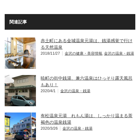
関連記事
赤土町にある金城温泉元湯は、銭湯感覚で行け
る天然温泉
2018/11/27
金沢の健康・美容情報
,
金沢の温泉・銭湯
暁町の街中銭湯、兼六温泉はひっそり露天風呂
もあり！
2020/4/1
金沢の温泉・銭湯
有松温泉元湯 れもん湯は、しっかり温まる茶
褐色の温泉銭湯
2020/3/26
金沢の温泉・銭湯