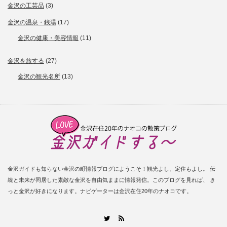
金沢の工芸品
(3)
金沢の温泉・銭湯
(17)
金沢の健康・美容情報
(11)
金沢を旅する
(27)
金沢の観光名所
(13)
金沢ガイドも知らない金沢の町情報ブログにようこそ！観光よし、定住もよし。 伝
統と未来が同居した素敵な金沢を自由気ままに情報発信。このブログを見れば、 き
っと金沢が好きになります。ナビゲーターは金沢在住20年のナオコです。
RSS
Twitter