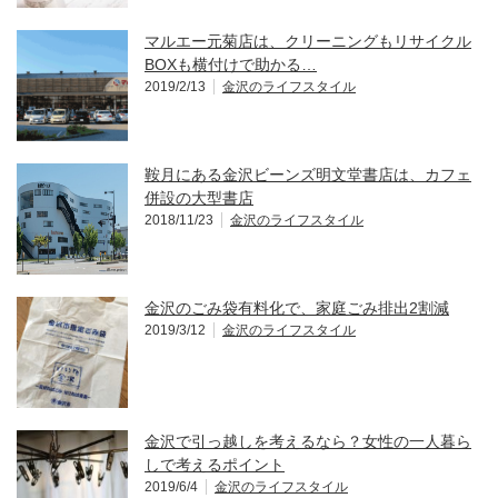
マルエー元菊店は、クリーニングもリサイクル
BOXも横付けで助かる…
2019/2/13
金沢のライフスタイル
鞍月にある金沢ビーンズ明文堂書店は、カフェ
併設の大型書店
2018/11/23
金沢のライフスタイル
金沢のごみ袋有料化で、家庭ごみ排出2割減
2019/3/12
金沢のライフスタイル
金沢で引っ越しを考えるなら？女性の一人暮ら
しで考えるポイント
2019/6/4
金沢のライフスタイル